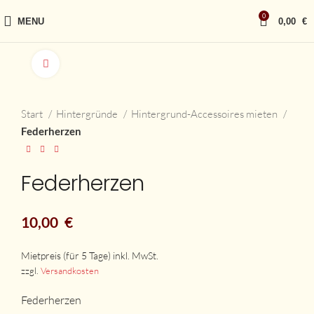
0
MENU
0,00
€
vergrößern
Start
Hintergründe
Hintergrund-Accessoires mieten
Federherzen
Federherzen
10,00
€
zzgl.
Versandkosten
Federherzen