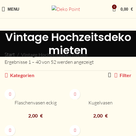
0
MENU
0,00
€
Vintage Hochzeitsdeko
mieten
Start
Vintage Hochzeitsdeko mieten
Ergebnisse 1 – 40 von 52 werden angezeigt
Kategorien
Filter
Flaschenvasen eckig
Kugelvasen
2,00
€
2,00
€