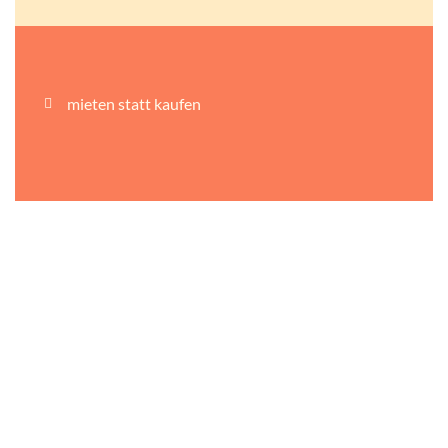
mieten statt kaufen
EU-weiter Versand
persönliche Beratung