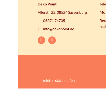
Deko Point
Tel
Allerstr. 22, 38524 Sassenburg
Mo 
05371 74705
Ber
nac
info@dekopoint.de
mieten statt kaufen