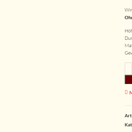
Win
Ohn
Höh
Dur
Mat
Gew
Art
Kat