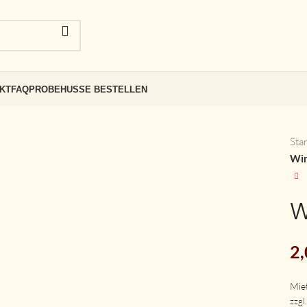
KT
FAQ
PROBEHUSSE BESTELLEN
Sta
Win
W
2
zzgl