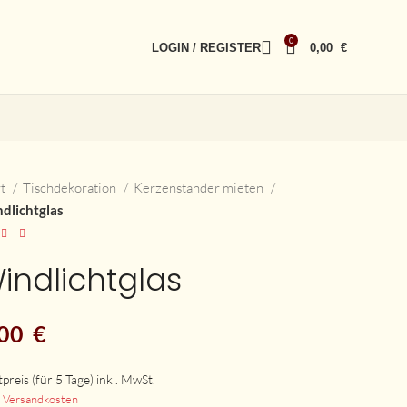
0
LOGIN / REGISTER
0,00
€
rt
Tischdekoration
Kerzenständer mieten
dlichtglas
indlichtglas
,00
€
.
Versandkosten