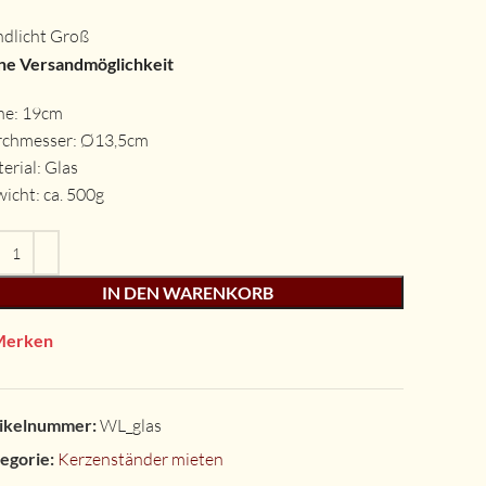
dlicht Groß
e Versandmöglichkeit
e: 19cm
chmesser: Ø13,5cm
erial: Glas
icht: ca. 500g
IN DEN WARENKORB
Merken
ikelnummer:
WL_glas
egorie:
Kerzenständer mieten