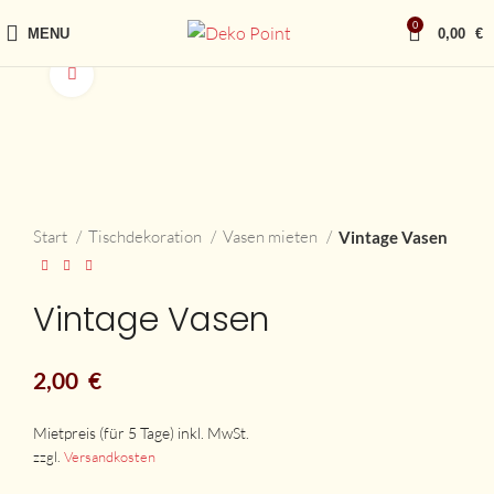
0
MENU
0,00
€
vergrößern
Start
Tischdekoration
Vasen mieten
Vintage Vasen
Vintage Vasen
2,00
€
zzgl.
Versandkosten