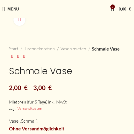
0
MENU
0,00
€
vergrößern
Start
Tischdekoration
Vasen mieten
Schmale Vase
Schmale Vase
2,00
€
–
3,00
€
zzgl.
Versandkosten
Vase „Schmal“,
Ohne Versandmöglichkeit