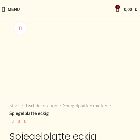
0
MENU
0,00
€
vergrößern
Start
Tischdekoration
Spiegelplatten mieten
Spiegelplatte eckig
Spiegelplatte eckig