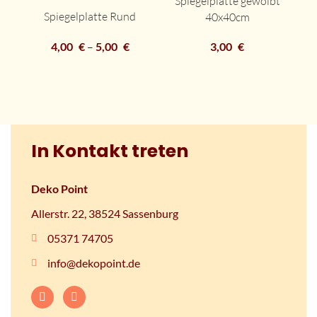
Spiegelplatte gewölbt
Spiegelplatte Rund
40x40cm
3,00
€
4,00
€
–
5,00
€
Sp
In Kontakt treten
Deko Point
Allerstr. 22, 38524 Sassenburg
05371 74705
info@dekopoint.de