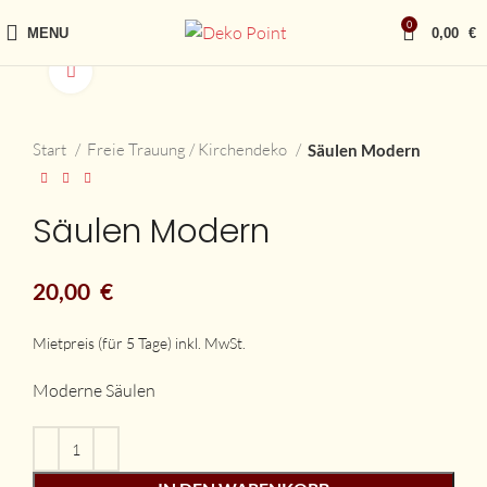
0
MENU
0,00
€
vergrößern
Start
Freie Trauung / Kirchendeko
Säulen Modern
Säulen Modern
20,00
€
Moderne Säulen