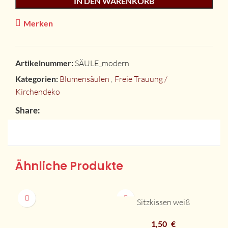
IN DEN WARENKORB
Merken
Artikelnummer:
SÄULE_modern
Kategorien:
Blumensäulen
,
Freie Trauung /
Kirchendeko
Share:
Ähnliche Produkte
Sitzkissen weiß
1,50
€