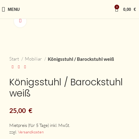
0
MENU
0,00
€
vergrößern
Start
Mobiliar
Königsstuhl / Barockstuhl weiß
Königsstuhl / Barockstuhl
weiß
25,00
€
zzgl.
Versandkosten