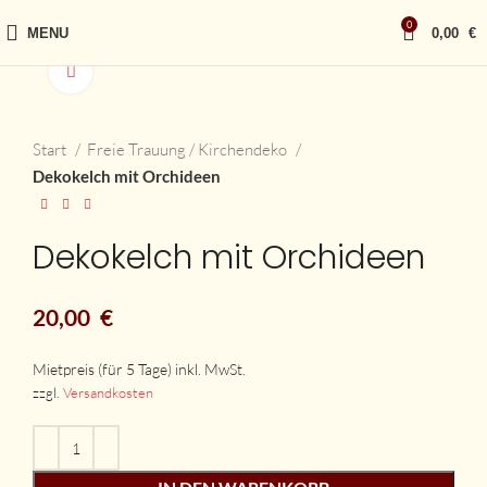
0
MENU
0,00
€
vergrößern
Start
Freie Trauung / Kirchendeko
Dekokelch mit Orchideen
Dekokelch mit Orchideen
20,00
€
zzgl.
Versandkosten