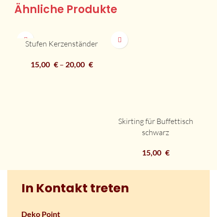
Ähnliche Produkte
S
Stufen Kerzenständer
15,00
€
–
20,00
€
Skirting für Buffettisch
schwarz
15,00
€
In Kontakt treten
Deko Point