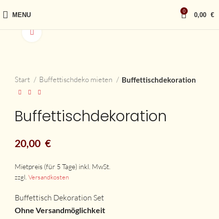
0
MENU
0,00
€
vergrößern
Start
Buffettischdeko mieten
Buffettischdekoration
Buffettischdekoration
20,00
€
zzgl.
Versandkosten
Buffettisch Dekoration Set
Ohne Versandmöglichkeit