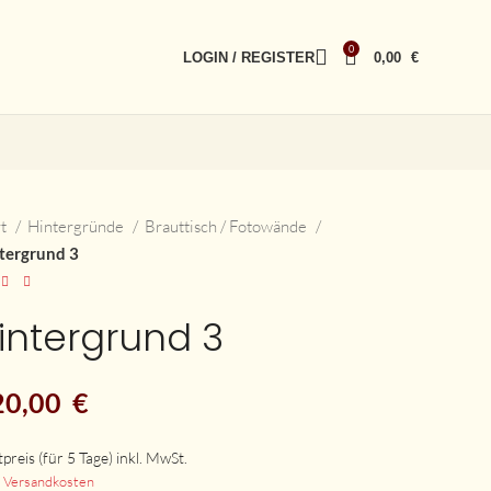
0
LOGIN / REGISTER
0,00
€
rt
Hintergründe
Brauttisch / Fotowände
tergrund 3
intergrund 3
20,00
€
.
Versandkosten