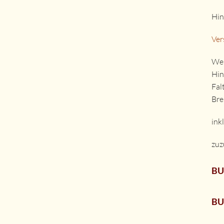
Hin
Ver
Wei
Hin
Fal
Bre
ink
zuz
BU
BU