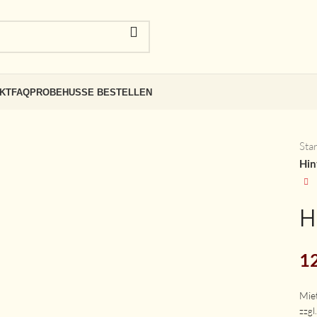
KT
FAQ
PROBEHUSSE BESTELLEN
Sta
Hin
H
1
zzgl