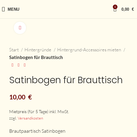
0
MENU
0,00
€
vergrößern
Start
Hintergründe
Hintergrund-Accessoires mieten
Satinbogen für Brauttisch
Satinbogen für Brauttisch
10,00
€
zzgl.
Versandkosten
Brautpaartisch Satinbogen