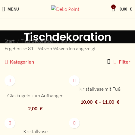
0
MENU
0,00
€
Tischdekoration
Start
Tischdekoration
Seite 3
Ergebnisse 81 – 94 von 94 werden angezeigt
Kategorien
Filter
Kristallvase mit Fuß
Glaskugeln zum Aufhängen
10,00
€
–
11,00
€
2,00
€
Kristallvase