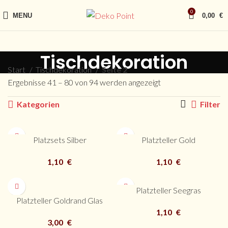
0
MENU
0,00
€
Tischdekoration
Start
Tischdekoration
Seite 2
Ergebnisse 41 – 80 von 94 werden angezeigt
Kategorien
Filter
Platzsets Silber
Platzteller Gold
1,10
€
1,10
€
Platzteller Seegras
Platzteller Goldrand Glas
1,10
€
3,00
€