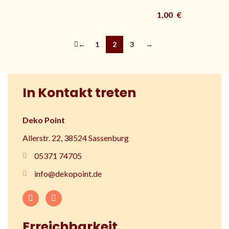
1,00
€
←
1
2
3
→
In Kontakt treten
Deko Point
Allerstr. 22, 38524 Sassenburg
05371 74705
info@dekopoint.de
Erreichbarkeit